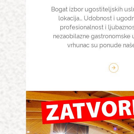
Bogat izbor ugostiteljskih us
lokacija… Udobnost i ugodn
profesionalnost i ljubazno
nezaobilazne gastronomske už
vrhunac su ponude naše