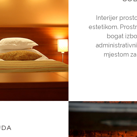
Interijer pros
estetikom. Prost
bogat izbo
administrativn
mjestom za 
UDA