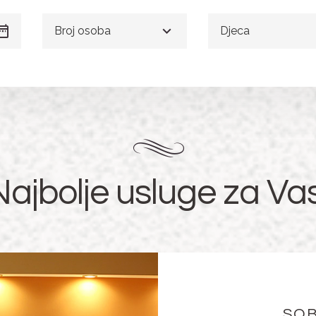
Broj osoba
Djeca
Najbolje usluge za Vas
SOB