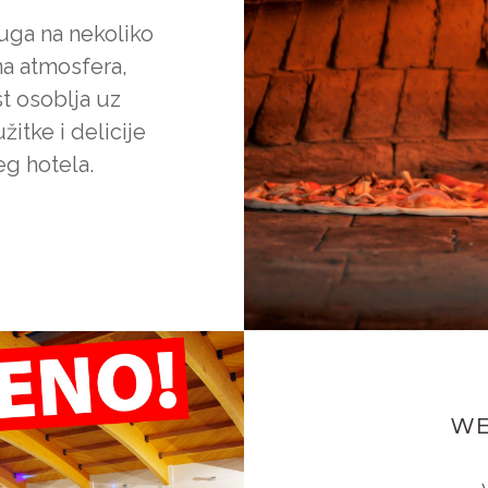
luga na nekoliko
a atmosfera,
st osoblja uz
itke i delicije
g hotela.
WE