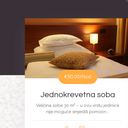
€50.00
/Noć
Jednokrevetna soba
Veličina sobe 30 m² – u ovu vrstu jedinice
nije moguće smjestiti pomoćn...