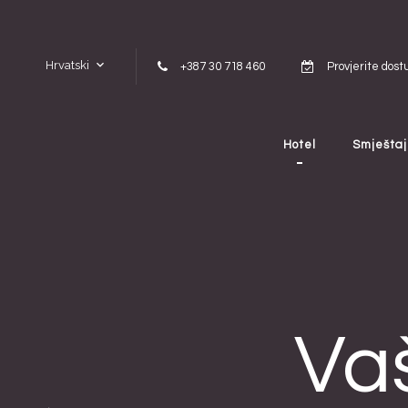
Skip to content
Hrvatski
+387 30 718 460
Provjerite dost
Hotel
Smještaj
Vaš