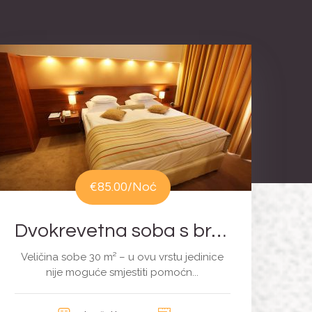
€85.00
/Noć
Dvokrevetna soba s bračnim krevetom
Veličina sobe 30 m² – u ovu vrstu jedinice
nije moguće smjestiti pomoćn...