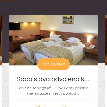
€85.00
/Noć
Soba s dva odvojena kreveta
Veličina sobe 30 m² – u ovu vrstu jedinice
nije moguće smjestiti pomoćn...