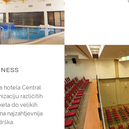
INESS
 hotela Central
aciju različitih
keta do velikih
a najzahtjevnija
drška.