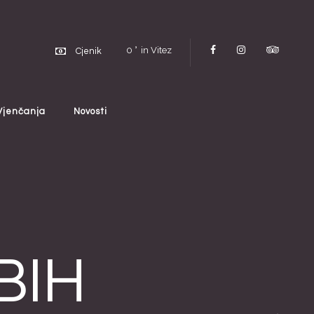
0
in Vitez
Cjenik
Vjenčanja
Novosti
BIH