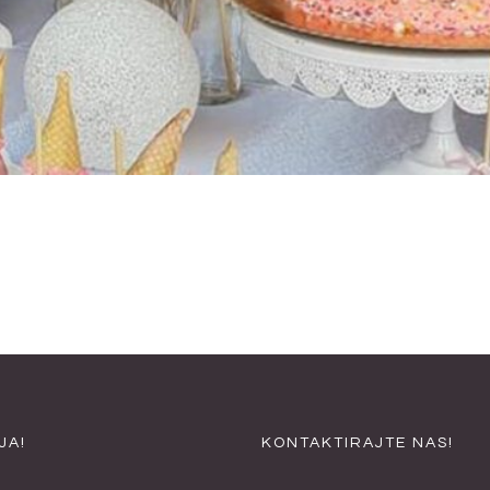
1
OF
16
JA!
KONTAKTIRAJTE NAS!