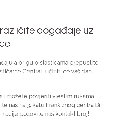
 različite događaje uz
ice
đaju a brigu o slasticama prepustite
tičarne Central, učiniti će vaš dan
nu možete povjeriti vještim rukama
tite nas na 3. katu Franšiznog centra BiH
rmacije pozovite naš kontakt broj!