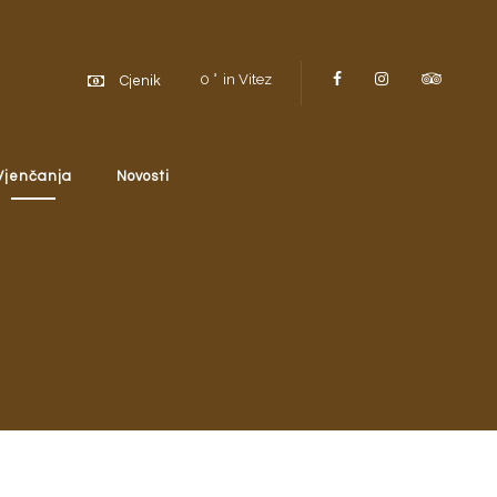
0
in Vitez
Cjenik
Vjenčanja
Novosti