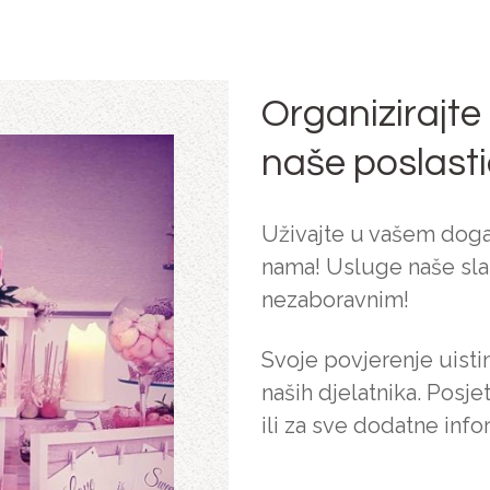
Organizirajte
naše poslast
Uživajte u vašem doga
nama! Usluge naše slas
nezaboravnim!
Svoje povjerenje uisti
naših djelatnika. Posje
ili za sve dodatne info