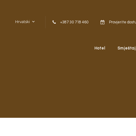
Skip to content
Hrvatski
+387 30 718 460
Provjerite dost
Hotel
Smještaj