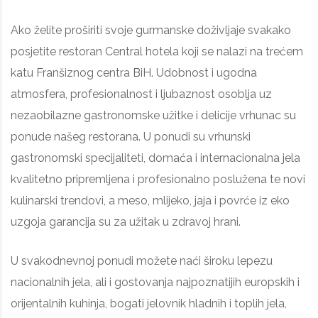
Ako želite proširiti svoje gurmanske doživljaje svakako
posjetite restoran Central hotela koji se nalazi na trećem
katu Franšiznog centra BiH. Udobnost i ugodna
atmosfera, profesionalnost i ljubaznost osoblja uz
nezaobilazne gastronomske užitke i delicije vrhunac su
ponude našeg restorana. U ponudi su vrhunski
gastronomski specijaliteti, domaća i internacionalna jela
kvalitetno pripremljena i profesionalno poslužena te novi
kulinarski trendovi, a meso, mlijeko, jaja i povrće iz eko
uzgoja garancija su za užitak u zdravoj hrani.
U svakodnevnoj ponudi možete naći široku lepezu
nacionalnih jela, ali i gostovanja najpoznatijih europskih i
orijentalnih kuhinja, bogati jelovnik hladnih i toplih jela,