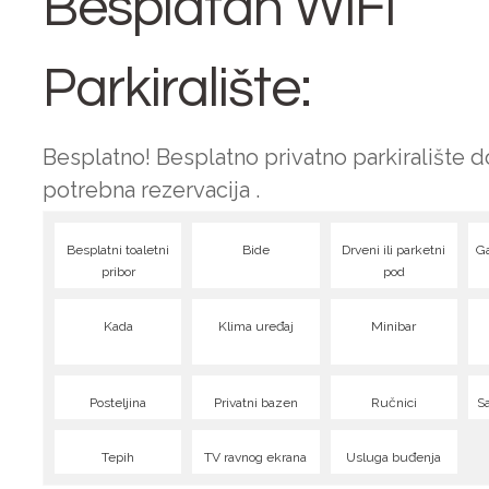
Besplatan WiFi
Parkiralište:
Besplatno!
Besplatno privatno parkiralište d
potrebna rezervacija .
Besplatni toaletni
Bide
Drveni ili parketni
Ga
pribor
pod
Kada
Klima uređaj
Minibar
Posteljina
Privatni bazen
Ručnici
Sa
Tepih
TV ravnog ekrana
Usluga buđenja