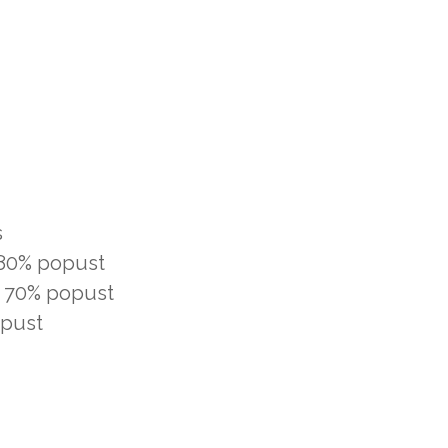
s
: 80% popust
a: 70% popust
opust