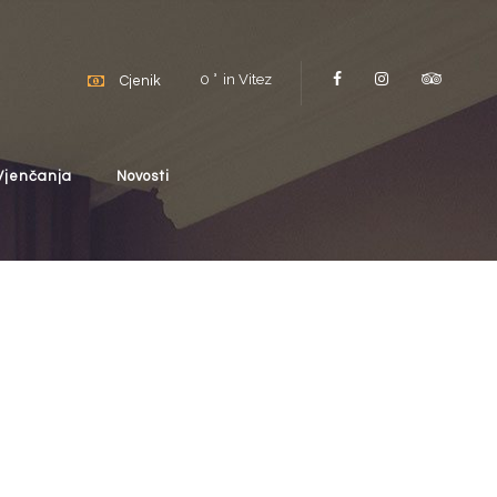
0
in Vitez
Cjenik
Vjenčanja
Novosti