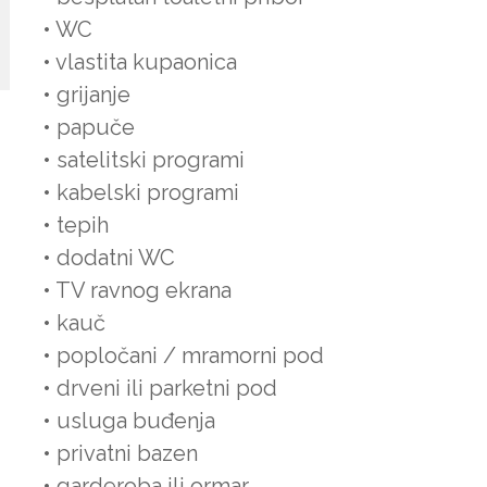
• WC
• vlastita kupaonica
• grijanje
• papuče
• satelitski programi
• kabelski programi
• tepih
• dodatni WC
• TV ravnog ekrana
• kauč
• popločani / mramorni pod
• drveni ili parketni pod
• usluga buđenja
• privatni bazen
• garderoba ili ormar