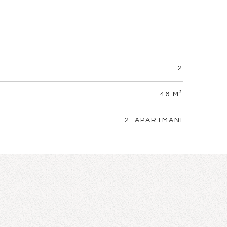
2
46 M²
2. APARTMANI