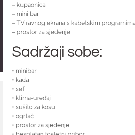
– kupaonica
– mini bar
– TV ravnog ekrana s kabelskim programim
– prostor za sjedenje
Sadržaji sobe:
• minibar
• kada
• sef
• klima-uređaj
• sušilo za kosu
• ogrtač
• prostor za sjedenje
• besplatan toaletni pribor