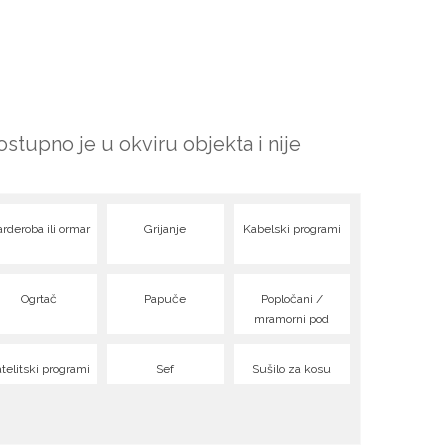
ostupno je u okviru objekta i nije
rderoba ili ormar
Grijanje
Kabelski programi
Ogrtač
Papuče
Popločani /
mramorni pod
telitski programi
Sef
Sušilo za kosu